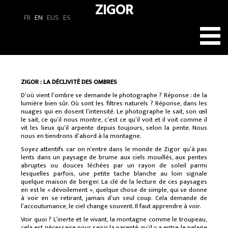
ZIGOR
FR
EN
EUS
ES
Toggl
navig
ZIGOR : LA DÉCLIVITÉ DES OMBRES
D’où vient l’ombre se demande le photographe ? Réponse : de la
lumière bien sûr. Où sont les filtres naturels ? Réponse, dans les
nuages qui en dosent l’intensité. Le photographe le sait, son œil
le sait, ce qu’il nous montre, c’est ce qu’il voit et il voit comme il
vit les lieux qu’il arpente depuis toujours, selon la pente. Nous
nous en tiendrons d’abord à la montagne.
Soyez attentifs car on n’entre dans le monde de Zigor qu’à pas
lents dans un paysage de brume aux ciels mouillés, aux pentes
abruptes ou douces léchées par un rayon de soleil parmi
lesquelles parfois, une petite tache blanche au loin signale
quelque maison de berger. La clé de la lecture de ces paysages
en est le « dévoilement », quelque chose de simple, qui se donne
à voir en se retirant, jamais d’un seul coup. Cela demande de
l’accoutumance, le ciel change souvent. Il faut apprendre à voir.
Voir quoi ? L’inerte et le vivant, la montagne comme le troupeau,
cela est nécessaire pour saisir la parenté qu’il y a entre le pelage