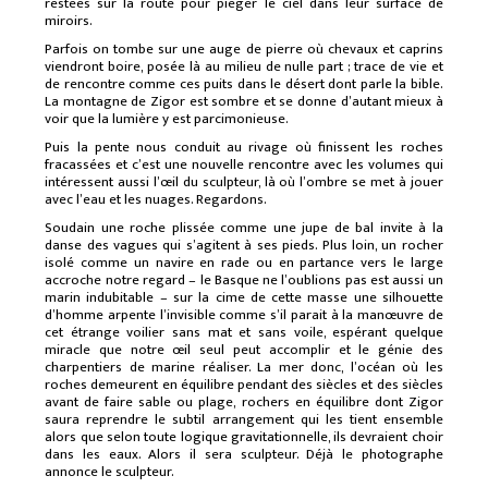
restées sur la route pour piéger le ciel dans leur surface de
miroirs.
Parfois on tombe sur une auge de pierre où chevaux et caprins
viendront boire, posée là au milieu de nulle part ; trace de vie et
de rencontre comme ces puits dans le désert dont parle la bible.
La montagne de Zigor est sombre et se donne d’autant mieux à
voir que la lumière y est parcimonieuse.
Puis la pente nous conduit au rivage où finissent les roches
fracassées et c’est une nouvelle rencontre avec les volumes qui
intéressent aussi l’œil du sculpteur, là où l’ombre se met à jouer
avec l’eau et les nuages. Regardons.
Soudain une roche plissée comme une jupe de bal invite à la
danse des vagues qui s’agitent à ses pieds. Plus loin, un rocher
isolé comme un navire en rade ou en partance vers le large
accroche notre regard – le Basque ne l’oublions pas est aussi un
marin indubitable – sur la cime de cette masse une silhouette
d’homme arpente l’invisible comme s’il parait à la manœuvre de
cet étrange voilier sans mat et sans voile, espérant quelque
miracle que notre œil seul peut accomplir et le génie des
charpentiers de marine réaliser. La mer donc, l’océan où les
roches demeurent en équilibre pendant des siècles et des siècles
avant de faire sable ou plage, rochers en équilibre dont Zigor
saura reprendre le subtil arrangement qui les tient ensemble
alors que selon toute logique gravitationnelle, ils devraient choir
dans les eaux. Alors il sera sculpteur. Déjà le photographe
annonce le sculpteur.