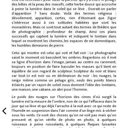
des bêtes et la peau des massifs, cette herbe douce qui accroche
à peine la lumière dans le soleil qui se lève . Oserait-on parler
d’apparition ? Sans doute. Voilà des termes religieux :
dévoilement, apparition, certes, rien d’étonnant que Zigor
s’intéresse aussi à ces solitudes habitées que sont les
monastères. Mais ce sont tout autant des termes de théâtre que
de photographie ; profondeur de champ. Ainsi ces plans
successifs qui captent la lumière et indiquent le lointain dans
lequel se montrent les chemins, les espaces de vie domestiques,
les humbles demeures de pierre.
Celui qui montre est celui qui voit et fait voir : Le photographe
saisit le moment où basculent les ombres. Regardons où il met
sa ligne d’horizon dans l’image, jamais au centre ou rarement,
toujours en position de faire basculer les masses qu’il tient en
équilibre de son regard de sculpteur. Sculpteur du noir et blanc
car tout ici est noir ou en déclinaison du noir : les nuages, la
neige même comme un pelage gris, seuls des points blancs
éclairés par un rayon de soleil nous donnent l’idée des lointains,
une maison, une cabane, un abri pour l’homme.
Le poids des nuages sur l’horizon des cimes d’où surgit la
lumière est la mesure de l’ombre, non de ce qui l’effacera dans le
jour qui se lève et qui déjà l’arrache à la nuit avec ce qui reste de
l’humide en suspension dans l’air comme d’un linge mis à sécher
sous les vents. Ce sont des choses qu’on ne voit pas mais qu’on
pressent et qu’on vérifie de photo en photo, à quelques
ruisseaux à peine ruisselants, à quelques flaques luisantes