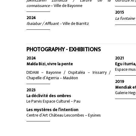
Jakintzaren Zuhaitza / L’arbre de la
Gurutze XI
connaissance
– Ville de Bayonne
2015
2024
La fontaine
Ibaïabar / Affluant –
Ville de Biarritz
PHOTOGRAPHY - EXHIBITIONS
2024
2021
Malda Bizi, vivre la pente
Egu iturria
Espace musé
DIDAM – Bayonne / Ospitaléa – Irissarry /
Chapelle d’Agerria – Mauléon
2019
Mendiak et
2023
Galerie Heg
La déclivité des ombres
Le Parvis Espace Culturel – Pau
Les mystères de l’intention
Centre d’Art Château Lescombes – Eysines