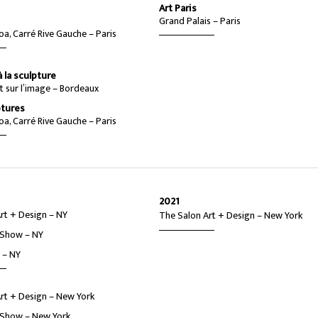
Art Paris
Grand Palais – Paris
oa, Carré Rive Gauche – Paris
 la sculpture
êt sur l’image – Bordeaux
ptures
oa, Carré Rive Gauche – Paris
2021
rt + Design – NY
The Salon Art + Design – New York
 Show – NY
! – NY
rt + Design – New York
 Show – New York