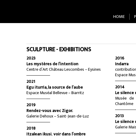
HOME
SCULPTURE - EXHIBITIONS
2023
2016
Les mystères de l’intention
Indarra
Centre d’Art Château Lescombes – Eysines
contributio
Espace Musé
2021
2014
Egu iturria, la source de l’aube
Espace Muséal Bellevue – Biarritz
Le silence
Musée de 
Chantôme
2019
Rendez-vous avec Zigor.
2013
Galerie Dehoux – Saint-Jean-de-Luz
Le silence
Galerie Ma
2018
Itzalean ikusi
,
voir dans l’ombre