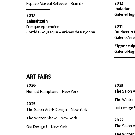
2012
Espace Muséal Bellevue – Biarritz
Ibaiadar
Galerie Heg
2017
Zalmaltzain
2011
Fresque éphémère
Corrida Goyesque – Arènes de Bayonne
Du dessin à
Galerie Arr
Zigor scul
Galerie Heg
ART FAIRS
2026
2023
The Salon A
Nomad Hamptons – New York
The Winter
2025
Oui Design 
The Salon Art + Design – New York
The Winter Show – New York
2022
The Salon A
Oui Design ! – New York
The Winter