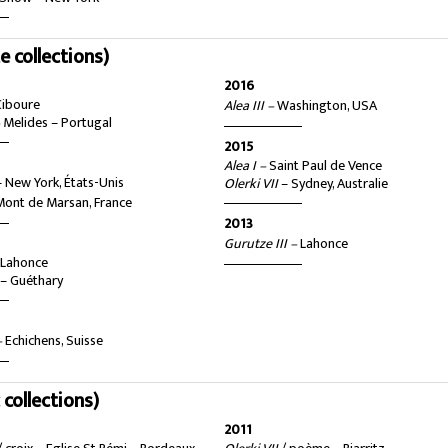
collections)
2016
Ciboure
Alea III –
Washington, USA
–
Melides – Portugal
2015
Alea I –
Saint Paul de Vence
– New York, États-Unis
Olerki VII
– Sydney, Australie
Mont de Marsan, France
2013
Gurutze III –
Lahonce
–
Lahonce
– Guéthary
–
Echichens, Suisse
ollections)
2011