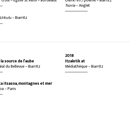
/ croix – Eglise St Rémi – Bordeaux
Olerki VII
/ poème – Biarritz
Txoria
– Anglet
 Urkulu
– Biarritz
2018
, la source de l’aube
Itzaletik at
al du Bellevue – Biarritz
Médiathèque – Biarritz
a itsasoa, montagnes et mer
oa – Paris