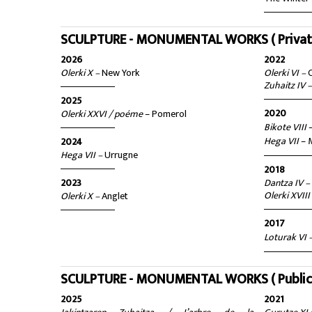
SCULPTURE - MONUMENTAL WORKS ( Private 
2026
2022
Olerki X –
New York
Olerki VI –
Zuhaitz IV 
2025
2020
Olerki XXVI / poéme
– Pomerol
Bikote VIII
Hega VII
– 
2024
Hega VII –
Urrugne
2018
2023
Dantza IV 
Olerki XVIII
Olerki X –
Anglet
2017
Loturak VI 
SCULPTURE - MONUMENTAL WORKS ( Public c
2025
2021