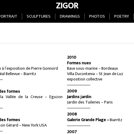
ZIGOR
PORTRAIT
SCULPTURES
DRAWINGS
PHOTOS
POETRY
2010
Formes nues
n à l’exposition de Pierre Gonnord
Base sous-marine – Bordeaux
al Bellevue – Biarritz
Villa Ducontenia – St Jean de Luz
exposition collective
2009
 des formes
la Vallée de la Creuse – Eguzon
Jardins jardin
Jardin des Tuileries – Paris
2008
 des formes
Galerie Grande Plage –
Biarritz
ison Gérard – New York USA
2007