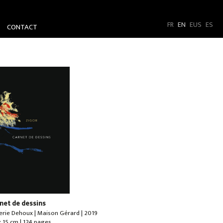
FR
EN
EUS
ES
CONTACT
net de dessins
erie Dehoux | Maison Gérard | 2019
x 15 cm | 124 pages