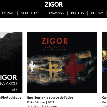
ZIGOR
PORTRAIT
SCULPTURES
DRAWINGS
PHOTOS
POETRY
La Photothèque
Egu Iturria - la source de l'aube
Car
Kilika Éditions | 2021
Gal
s
27 x 25 cm | 184 pages
22 