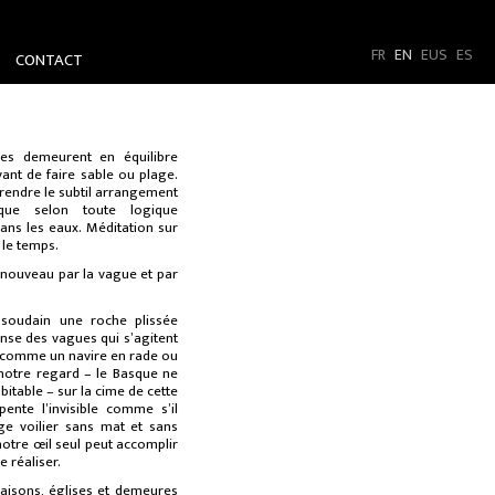
FR
EN
EUS
ES
CONTACT
es demeurent en équilibre
vant de faire sable ou plage.
rendre le subtil arrangement
que selon toute logique
 dans les eaux. Méditation sur
 le temps.
à nouveau par la vague et par
 soudain une roche plissée
nse des vagues qui s’agitent
lé comme un navire en rade ou
notre regard – le Basque ne
bitable – sur la cime de cette
nte l’invisible comme s’il
ge voilier sans mat et sans
notre œil seul peut accomplir
 réaliser.
aisons, églises et demeures