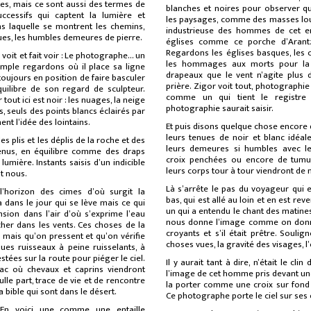
tes, mais ce sont aussi des termes de
blanches et noires pour observer qu
uccessifs qui captent la lumière et
les paysages, comme des masses lour
ns laquelle se montrent les chemins,
industrieuse des hommes de cet en
ues, les humbles demeures de pierre.
églises comme ce porche d’Arantz
Regardons les églises basques, les c
 voit et fait voir : Le photographe… un
les hommages aux morts pour la 
mple regardons où il place sa ligne
drapeaux que le vent n’agite plus 
toujours en position de faire basculer
prière. Zigor voit tout, photographie
quilibre de son regard de sculpteur.
comme un qui tient le registre
 tout ici est noir : les nuages, la neige
photographie saurait saisir.
seuls des points blancs éclairés par
nt l’idée des lointains.
Et puis disons quelque chose encore 
leurs tenues de noir et blanc idéa
s plis et les déplis de la roche et des
leurs demeures si humbles avec le
etenus, en équilibre comme des draps
croix penchées ou encore de tumul
 lumière. Instants saisis d’un indicible
leurs corps tour à tour viendront de m
t nous.
Là s’arrête le pas du voyageur qui 
’horizon des cimes d’où surgit la
bas, qui est allé au loin et en est rev
a dans le jour qui se lève mais ce qui
un qui a entendu le chant des matines 
sion dans l’air d’où s’exprime l’eau
nous donne l’image comme on donner
her dans les vents. Ces choses de la
croyants et s’il était prêtre. Soulig
mais qu’on pressent et qu’on vérifie
choses vues, la gravité des visages, l
ues ruisseaux à peine ruisselants, à
stées sur la route pour piéger le ciel.
Il y aurait tant à dire, n’était le cl
ac où chevaux et caprins viendront
l’image de cet homme pris devant un
ulle part, trace de vie et de rencontre
la porter comme une croix sur fond 
 bible qui sont dans le désert.
Ce photographe porte le ciel sur ses 
 En voici une comme une entaille