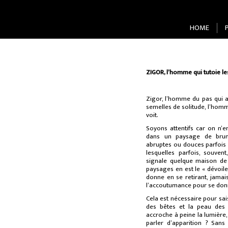
HOME
ZIGOR, l’homme qui tutoie l
Zigor, l’homme du pas qui 
semelles de solitude, l’hom
voit.
Soyons attentifs car on n’
dans un paysage de brum
abruptes ou douces parfois 
lesquelles parfois, souven
signale quelque maison de 
paysages en est le « dévoil
donne en se retirant, jama
l’accoutumance pour se donn
Cela est nécessaire pour sais
des bêtes et la peau des
accroche à peine la lumière, 
parler d’apparition ? Sans