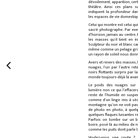
dévoilement, apparition, cer
théâtre
.
Ainsi ces plans s
indiquent la profondeur da
les espaces de vie domestiq
Celui qui montre est celui qui
sacré photographe. Par exe
d’horizon, jamais au centre, 
les masses qu’il tient en é
Sculpteur du noir et blanc car
même comme un pelage gris, 
un rayon de soleil nous donne
Avers et revers des masses, le
nuages, l’un par l’autre r
noirs flottants surpris par la
monde toujours-déjà là avan
Le poids des nuages sur l
lumière non ce qui l’effacer
reste de l’humide en suspen
comme d’un linge mis à séc
montagne qu’on ne voit pas 
de photo en photo, à quelq
quelques flaques luisantes re
Parfois on tombe sur un b
boire, posé là au milieu de n
comme les puits dont parle la
Voulez-vous une route ?