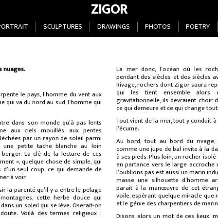
ZIGOR
PORTRAIT
SCULPTURES
DRAWINGS
PHOTOS
POETRY
es nuages.
La mer donc, l’océan où les roch
pendant des siècles et des siècles a
Rivage, rochers dont Zigor saura rep
qui les tient ensemble alors 
arpente le pays, l’homme du vent aux
gravitationnelle, ils devraient choir
me qui va du nord au sud, l’homme qui
ce qui demeure et ce qui change tout
Tout vient de la mer, tout y conduit 
entre dans son monde qu’à pas lents
l’écume.
e aux ciels mouillés, aux pentes
léchées par un rayon de soleil parmi
Au bord, tout au bord du rivage,
t, une petite tache blanche au loin
comme une jupe de bal invite à la da
berger. La clé de la lecture de ces
à ses pieds. Plus loin, un rocher iso
ement », quelque chose de simple, qui
en partance vers le large accroche 
is d’un seul coup, ce qui demande de
l’oublions pas est aussi un marin indu
er à voir.
masse une silhouette d’homme arpe
parait à la manœuvre de cet étran
ir la parenté qu’il y a entre le pelage
voile, espérant quelque miracle que 
 montagnes, cette herbe douce qui
et le génie des charpentiers de marine
dans un soleil qui se lève. Oserait-on
 doute. Voilà des termes religieux :
Disons alors un mot de ces lieux, m