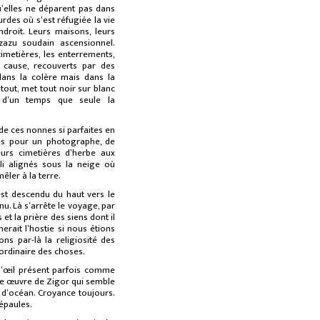
’elles ne déparent pas dans
des où s’est réfugiée la vie
droit. Leurs maisons, leurs
azu soudain ascensionnel.
imetières, les enterrements,
cause, recouverts par des
dans la colère mais dans la
 tout, met tout noir sur blanc
 d’un temps que seule la
de ces nonnes si parfaites en
les pour un photographe, de
urs cimetières d’herbe aux
i alignés sous la neige où
êler à la terre.
est descendu du haut vers le
enu. Là s’arrête le voyage, par
et la prière des siens dont il
ait l’hostie si nous étions
nons par-là la religiosité des
’ordinaire des choses.
in d’œil présent parfois comme
e œuvre de Zigor qui semble
d’océan. Croyance toujours.
épaules.