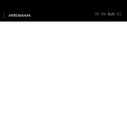
FR
EN
EUS
ES
ARREMANAK