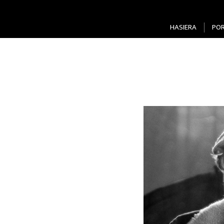
HASIERA
PO