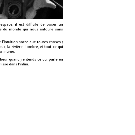
’espa
ce, il est
difficile de poser un
ité du monde qui nous entoure sans
 l’intuition parce que toutes choses ;
eux,
la
riviè
re,
l’ombre,
et tout ce qui
ur intime.
ncheur quan
d j’e
ntends ce qui parle en
lissé dan
s
l’infini.