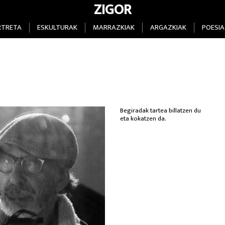
ZIGOR
RTRETA
ESKULTURAK
MARRAZKIAK
ARGAZKIAK
POESIA
Begiradak tartea billatzen du
eta kokatzen da.