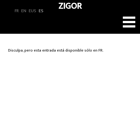
ZIGOR
FR
EN
EUS
ES
Toggl
navig
Disculpa, pero esta entrada está disponible sólo en
FR
.